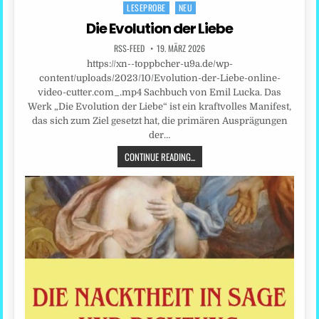
LESEPROBE
NEU
Posted
in
Die Evolution der Liebe
RSS-FEED
19. MÄRZ 2026
https://xn--toppbcher-u9a.de/wp-
content/uploads/2023/10/Evolution-der-Liebe-online-
video-cutter.com_.mp4 Sachbuch von Emil Lucka. Das
Werk „Die Evolution der Liebe“ ist ein kraftvolles Manifest,
das sich zum Ziel gesetzt hat, die primären Ausprägungen
der…
CONTINUE READING...