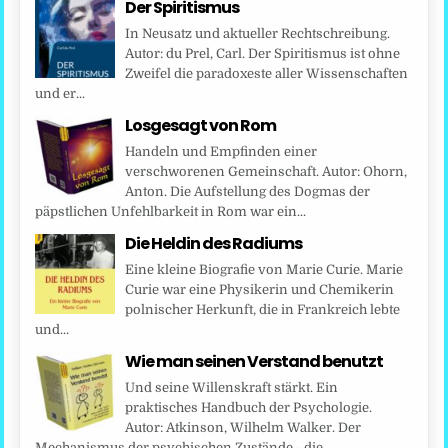
Der Spiritismus
In Neusatz und aktueller Rechtschreibung.
Autor: du Prel, Carl. Der Spiritismus ist ohne
Zweifel die paradoxeste aller Wissenschaften
und er...
Losgesagt von Rom
Handeln und Empfinden einer
verschworenen Gemeinschaft. Autor: Ohorn,
Anton. Die Aufstellung des Dogmas der
päpstlichen Unfehlbarkeit in Rom war ein...
Die Heldin des Radiums
Eine kleine Biografie von Marie Curie. Marie
Curie war eine Physikerin und Chemikerin
polnischer Herkunft, die in Frankreich lebte
und...
Wie man seinen Verstand benutzt
Und seine Willenskraft stärkt. Ein
praktisches Handbuch der Psychologie.
Autor: Atkinson, Wilhelm Walker. Der
Mechanismus der psychischen Zustände - die...