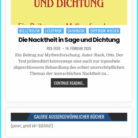
BELLETRISTIK
LESEPROBE
SACHBUCH
TOPPBOOK WISSEN
Posted
in
Die Nacktheit in Sage und Dichtung
RSS-FEED
14. FEBRUAR 2026
Ein Beitrag zur Mythenforschung. Autor: Rank, Otto. Der
Text prätendiert keineswegs eine auch nur irgendwie
abgeschlossene Behandlung des schier unerschöpflichen
Themas der menschlichen Nacktheit zu…
CONTINUE READING...
GALERIE AUSSERGEWÖHNLICHER BÜCHER
[post_grid id=’22502′]