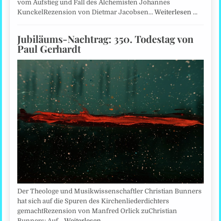
vom Aufstieg und Fall des Alchemisten Johannes
KunckelRezension von Dietmar Jacobsen…
Weiterlesen …
Jubiläums-Nachtrag: 350. Todestag von
Paul Gerhardt
Der Theologe und Musikwissenschaftler Christian Bunners
hat sich auf die Spuren des Kirchenliederdichters
gemachtRezension von Manfred Orlick zuChristian
Bunners: Auf…
Weiterlesen …