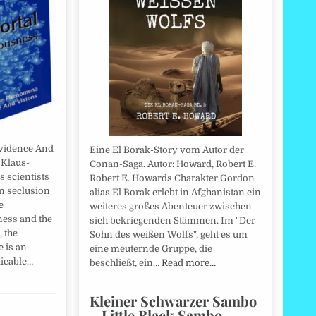
vidence And
Eine El Borak-Story vom Autor der
 Klaus-
Conan-Saga. Autor: Howard, Robert E.
s scientists
Robert E. Howards Charakter Gordon
in seclusion
alias El Borak erlebt in Afghanistan ein
e
weiteres großes Abenteuer zwischen
ness and the
sich bekriegenden Stämmen. Im "Der
, the
Sohn des weißen Wolfs", geht es um
e is an
eine meuternde Gruppe, die
licable…
beschließt, ein…
Read more…
Kleiner Schwarzer Sambo
– Little Black Sambo