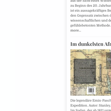
aus der Sicht eines Wisse
zu Beginn des 20. Jahrhun
ist ein aussagekräftiges Be
den Gegensatz zwischen 
wissenschaftlichen und d
gefühlsbetonten Method
more…
Im dunkelsten Af
Die legendäre Emin-Pasc
Expedition. Autor: Stanley
Im Sudan, der ab 1821 unte