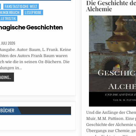
Die Geschichte d
FANSTASTISCHE WELT
Alchemie
-KINDERBUCH
LESEPROBE
LLETRISTIK
magische Geschichten
. JULI 2026
e Ausgabe. Autor: Baum, L. Frank. Keine
chten des Autors Frank Baum waren
ich wie die in seinen Oz-Büchern. Die
hlungen in…
DING...
BÜCHER
Und die Anfänge der Chem
Muir, M.M. Pattison. Eine
Geschichte der Alchemie 
Übergangs zur Chemie, g