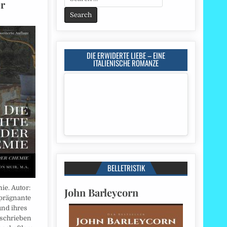
er
for:
DIE ERWIDERTE LIEBE – EINE
ITALIENISCHE ROMANZE
BELLETRISTIK
ie. Autor:
John Barleycorn
 prägnante
und ihres
eschrieben