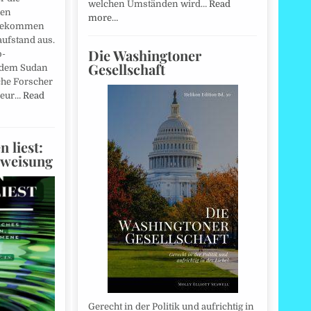
welchen Umständen wird…
Read
hen
more…
 gekommen
aufstand aus.
Die Washingtoner
o-
Gesellschaft
 dem Sudan
che Forscher
neur…
Read
 liest:
nweisung
Gerecht in der Politik und aufrichtig in