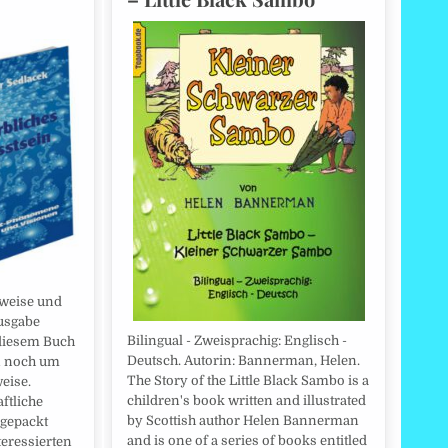
weise und
usgabe
Bilingual - Zweisprachig: Englisch -
 diesem Buch
Deutsch. Autorin: Bannerman, Helen.
n noch um
The Story of the Little Black Sambo is a
eise.
children's book written and illustrated
ftliche
by Scottish author Helen Bannerman
 gepackt
and is one of a series of books entitled
teressierten