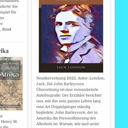
nschaftlers
derts! Sie
ispiel für
der
er
e…
Read
rika
Neuübersetzung 2022. Autor: London,
Jack. Die John Barleycorn
Übersetzung ist eine romantisierte
Autobiografie. Der Erzähler berichtet
uns, wie ihn sein ganzes Leben lang
eine Art Doppelgänger ständig
begleitete: John Barleycorn, der in
ha
Amerika die Personifizierung des
, Henry M.
Alkohols ist. Warum, wie und unter
r die