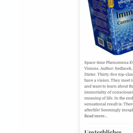
Space-time Phenomena E
Visions. Author: Sedlacek,
Dieter. Thirty-five top-clas
have a vision. They meet 
and want to learn about th
immortality of conscious
meaning of life. In the end
sensational result is: Ther
afterlife! Seemingly inexp
Read more…
Unsterbliches