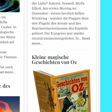
der Liebe? Autorin: Seawell, Molly
Elliott. Am ersten Montag im
Dezember - einem herrlich hellen
s im
Wintertag - wurden die Flaggen über
liche
den Flügeln des Senats und des
Coates. In
Repräsentantenhauses des Kapitols
ologische
gehisst. Der Kongress war wieder
ter Weise
einmal zusammengetreten. In…
Read
mkeit auf
more…
neue
Kleine magische
der Themen
Geschichten von Oz
Was auch
ad more…
e des