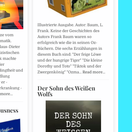
Illustrierte Ausgabe. Autor: Baum, L.
Frank. Keine der Geschichten des
tze vom
Autors Frank Baum waren so
matik.
erfolgreich wie die in seinen Oz-
laus-Dieter
Büchern. Die sechs Erzählungen in
izistischen
diesem Buch sind: "Der feige Löwe
k machte
und der hungrige Tiger" "Die kleine
der
Dorothy und Toto" "Tiktok und der
ingtheit und
Zwergenkönig" "Ozma…
Read more…
dlung
 er -
Der Sohn des Weißen
Erkrankung -
Wolfs
 more…
ousness