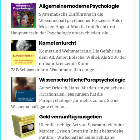
Allgemeine moderne Psychologie
Systematische Einführung in die
Wissenschaft psychischer Prozesse. Autor:
Messer, August. Man hat mit Recht drei
Hauptwurzeln der Psychologie unterschieden: die...
Kometenfurcht
Komet und Weltuntergang: Die Gefahr aus
dem All. Autor: Bölsche, Wilhel. Als 2006 der
erdbahnkreuzende Komet
73P/Schwassmann-Wachmann 3 in einige...
Wissenschaftliche Parapsychologie
Autor: Driesch, Hans. Mit den »mystischen«,
»irrationalen« Neigungen hat die
Parapsychologie gar nichts zu tun. Sie ist
Wissenschaft, ganz ebenso,...
Geld vernünftig ausgeben
Über die richtige Art von Sparsamkeit Autor:
Marden, Orison Swett Im Inhalt behandelte
Punkte: - Wirtschaft ist keine Schikane,