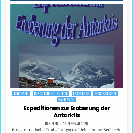
BIOGRAFIE
GESCHICHTE U POLITIK
LESEPROBE
REISEBERICHTE
Posted
SACHBUCH
in
Expeditionen zur Eroberung der
Antarktis
RSS-FEED
12. FEBRUAR 2026
Eine dramatische Entdeckungsgeschichte. Autor: Sedlacek,