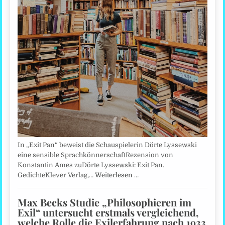
In „Exit Pan“ beweist die Schauspielerin Dörte Lyssewski
eine sensible SprachkönnerschaftRezension von
Konstantin Ames zuDörte Lyssewski: Exit Pan.
GedichteKlever Verlag,…
Weiterlesen …
Max Becks Studie „Philosophieren im
Exil“ untersucht erstmals vergleichend,
welche Rolle die Exilerfahrung nach 1933