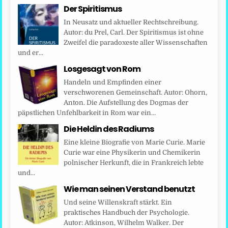
Der Spiritismus
In Neusatz und aktueller Rechtschreibung.
Autor: du Prel, Carl. Der Spiritismus ist ohne
Zweifel die paradoxeste aller Wissenschaften
und er...
Losgesagt von Rom
Handeln und Empfinden einer
verschworenen Gemeinschaft. Autor: Ohorn,
Anton. Die Aufstellung des Dogmas der
päpstlichen Unfehlbarkeit in Rom war ein...
Die Heldin des Radiums
Eine kleine Biografie von Marie Curie. Marie
Curie war eine Physikerin und Chemikerin
polnischer Herkunft, die in Frankreich lebte
und...
Wie man seinen Verstand benutzt
Und seine Willenskraft stärkt. Ein
praktisches Handbuch der Psychologie.
Autor: Atkinson, Wilhelm Walker. Der