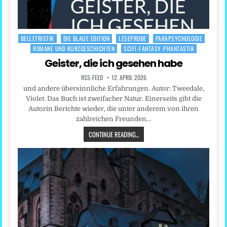
BELLETRISTIK
DIE BLAUE EDITION
LESEPROBE
PARAPSYCHOLOGIE
Posted
ROMANE UND KURZGESCHICHTEN
SCIFI-FANTASY-PHANTASTIK
in
Geister, die ich gesehen habe
RSS-FEED
12. APRIL 2026
und andere übersinnliche Erfahrungen. Autor: Tweedale,
Violet. Das Buch ist zweifacher Natur. Einerseits gibt die
Autorin Berichte wieder, die unter anderem von ihren
zahlreichen Freunden…
CONTINUE READING...