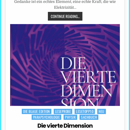
Gedanke ist ein echtes Element, eine echte Kraft, die wie
Elektrizität…
CONTINUE READING...
DIE BLAUE EDITION
LESEPROBE
LESETOPP10
NEU
Posted
PARAPSYCHOLOGIE
PHYSIK
SACHBUCH
in
Die vierte Dimension