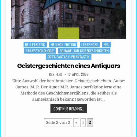
BELLETRISTIK
HELIKON EDITION
LESEPROBE
NEU
Posted
PARAPSYCHOLOGIE
ROMANE UND KURZGESCHICHTEN
in
SCIFI-FANTASY-PHANTASTIK
Geistergeschichten eines Antiquars
RSS-FEED
12. APRIL 2026
Eine Auswahl der berühmtesten Geistergeschichten. Autor:
James, M. R. Der Autor M.R. James perfektionierte eine
Methode des Geschichtenerzählens, die seither als
Jamesianisch bekannt geworden ist….
CONTINUE READING...
Seite 2 von 2
«
1
2