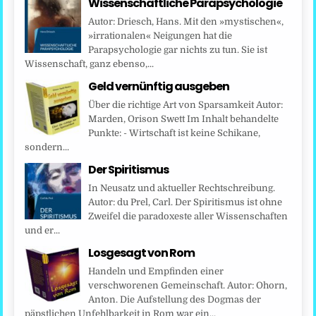
Wissenschaftliche Parapsychologie
Autor: Driesch, Hans. Mit den »mystischen«,
»irrationalen« Neigungen hat die
Parapsychologie gar nichts zu tun. Sie ist
Wissenschaft, ganz ebenso,...
Geld vernünftig ausgeben
Über die richtige Art von Sparsamkeit Autor:
Marden, Orison Swett Im Inhalt behandelte
Punkte: - Wirtschaft ist keine Schikane,
sondern...
Der Spiritismus
In Neusatz und aktueller Rechtschreibung.
Autor: du Prel, Carl. Der Spiritismus ist ohne
Zweifel die paradoxeste aller Wissenschaften
und er...
Losgesagt von Rom
Handeln und Empfinden einer
verschworenen Gemeinschaft. Autor: Ohorn,
Anton. Die Aufstellung des Dogmas der
päpstlichen Unfehlbarkeit in Rom war ein...