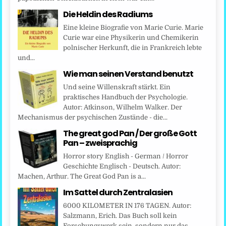
Die Heldin des Radiums
Eine kleine Biografie von Marie Curie. Marie
Curie war eine Physikerin und Chemikerin
polnischer Herkunft, die in Frankreich lebte
und...
Wie man seinen Verstand benutzt
Und seine Willenskraft stärkt. Ein
praktisches Handbuch der Psychologie.
Autor: Atkinson, Wilhelm Walker. Der
Mechanismus der psychischen Zustände - die...
The great god Pan / Der große Gott
Pan – zweisprachig
Horror story English - German / Horror
Geschichte Englisch - Deutsch. Autor:
Machen, Arthur. The Great God Pan is a...
Im Sattel durch Zentralasien
6000 KILOMETER IN 176 TAGEN. Autor:
Salzmann, Erich. Das Buch soll kein
Forschungswerk sein, sondern nur das