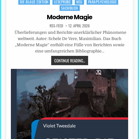
DIE BLAUE EDITION
LESEPROBE
NEU
PARAPSYCHOLOGIE
Posted
SACHBUCH
in
Moderne Magie
RSS-FEED
12. APRIL 2026
Überlieferungen und Berichte unerklärlicher Phänomene
weltweit. Autor: Schele De Vere, Maximilian. Das Buch
„Moderne Magie“ enthält eine Fülle von Berichten sowie
eine umfangreichen Bibliographie…
CONTINUE READING...