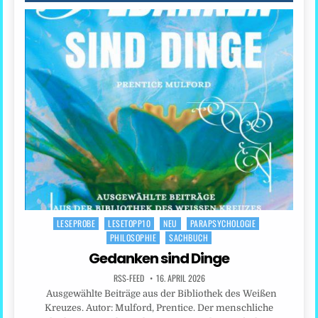
LESEPROBE
LESETOPP10
NEU
PARAPSYCHOLOGIE
Posted
PHILOSOPHIE
SACHBUCH
in
Gedanken sind Dinge
RSS-FEED
16. APRIL 2026
Ausgewählte Beiträge aus der Bibliothek des Weißen
Kreuzes. Autor: Mulford, Prentice. Der menschliche