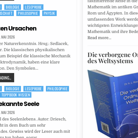
faszinierende Reise in die
N
BIOLOGIE
LESEPROBE
Mathematik im antiken Gr
NSCHAFT
PHILOSOPHIE
PHYSIK
Rom und Ägypten. In die
umfassenden Werk werde
wichtigsten Entwicklunge
zten Ursachen
Mathematik und ihre Bede
. MAI 2026
Read more…
r Naturerkenntnis. Hrsg.: Sedlacek,
r. Die klassischen physikalischen
Die verborgene 
um Beispiel die klassische Mechanik
des Weltsystems
ektrodynamik, haben eine klare
tion. Den Symbolen…
DING...
N
BIOLOGIE
LESEPROBE
PHILOSOPHIE
TOPPBOOK WISSEN
ekannte Seele
. MAI 2026
el des Seelenlebens. Autor: Driesch,
eht in dem Buch um sehr
des. Gewiss wird der Leser auch mit
u tun haben, sogar…