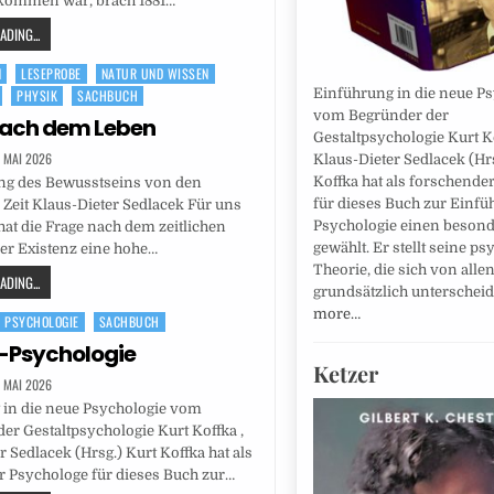
kommen war, brach 1881…
DING...
N
LESEPROBE
NATUR UND WISSEN
Einführung in die neue P
PHYSIK
SACHBUCH
vom Begründer der
nach dem Leben
Gestaltpsychologie Kurt Ko
. MAI 2026
Klaus-Dieter Sedlacek (Hr
Koffka hat als forschende
ung des Bewusstseins von den
für dieses Buch zur Einfü
 Zeit Klaus-Dieter Sedlacek Für uns
Psychologie einen beson
t die Frage nach dem zeitlichen
gewählt. Er stellt seine p
er Existenz eine hohe…
Theorie, die sich von alle
DING...
grundsätzlich unterscheid
more…
PSYCHOLOGIE
SACHBUCH
-Psychologie
Ketzer
. MAI 2026
 in die neue Psychologie vom
er Gestaltpsychologie Kurt Koffka ,
r Sedlacek (Hrsg.) Kurt Koffka hat als
 Psychologe für dieses Buch zur…