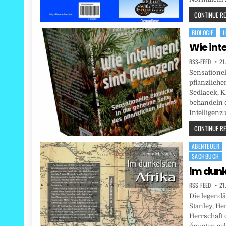
CONTINUE REA
BIOLOGIE
L
Posted
in
Wie inte
RSS-FEED
21
Sensationel
pflanzliche
Sedlacek, K
behandeln 
Intelligenz
CONTINUE REA
ABENTEUER
Posted
SACHBUCH
in
Im dunk
RSS-FEED
21
Die legendä
Stanley, He
Herrschaft