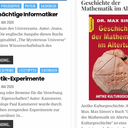
Geschichte der
PHILOSOPHIE
PHYSIK
SACHBUCH
Mathematik im A
mächtige Informatiker
. MAI 2026
ium des Universums. Autor: Jeans,
Die englische Ausgabe dieses Buchs
ginaltitel „The Mysterious Universe“
uläres Wissenschaftsbuch des
DING...
ESEPROBE
LESETOPP30
SACHBUCH
tik-Experimente
. MAI 2026
ng oder Beweise für die Vererbung
 Eigenschaften? Autor: Kammerer,
iologe Paul Kammerer wurde durch
Antike Kulturgeschichte. 
ehen erregenden Experimente zur
Max. Max Simon's Buch "
berühmt. In…
der Mathematik im Altert
Kulturgeschichte" ist eine
DING...