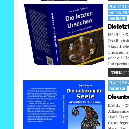
BEWUSSTSEI
Posted
NATURWISSE
in
SACHBUCH
Die let
RSS-FEED
23
Das Buch de
Klaus-Diete
Theorien, z
oder die El
Interpreta
CONTINUE REA
BEWUSSTSEI
Posted
SACHBUCH
in
Die unb
RSS-FEED
23
Alltagsräts
Hans. Es g
Grundlegen
Normalem z