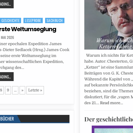
DING...
GESCHICHTE
LESEPROBE
SACHBUCH
erste Weltumseglung
. MAI 2026
iner epochalen Expedition James
s-Dieter Sedlacek (Hrsg.) James Cook
Warum ich nichts für Ket
seine erste Weltumseglung im
habe. Autor: Chesterton, Gi
er wissenschaftlichen Expedition,
„Ketzer“ ist eine Sammlu
rchgang des…
Beiträgen von G. K. Cheste
DING...
Während die Kapitel von „
auf bekannte Persönlichk
8
9
...
»
Letzte »
beziehen, sind die Themen
diskutiert, für die „vage
des 21.…
Read more…
Der geschichtlich
BÜCHER