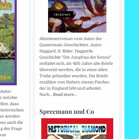
Abenteuerroman vom Autor der
Quatermain-Geschichten. Autor:
Haggard, H. Rider. Haggards
Geschichte "Die Jungfrau der Sonne"
entfaltet sich, als 400 Jahre alte Briefe
übersetzt werden, die in einer alten
Truhe gefunden wurden. Die Briefe
erzählen von Hubert, einem Fischer,
der in England lebt und arbeitet.
Autor:
Nach…
Read more…
or möchte
llen, dass
Spreemann und Co
 historischen
tan werden
dass auch die
g der Frage
sus