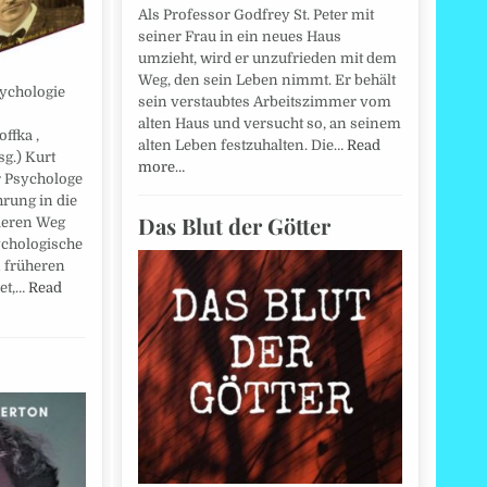
Als Professor Godfrey St. Peter mit
seiner Frau in ein neues Haus
umzieht, wird er unzufrieden mit dem
Weg, den sein Leben nimmt. Er behält
sychologie
sein verstaubtes Arbeitszimmer vom
alten Haus und versucht so, an seinem
ffka ,
alten Leben festzuhalten. Die…
Read
sg.) Kurt
more…
r Psychologe
hrung in die
Das Blut der Götter
deren Weg
sychologische
n früheren
et,…
Read