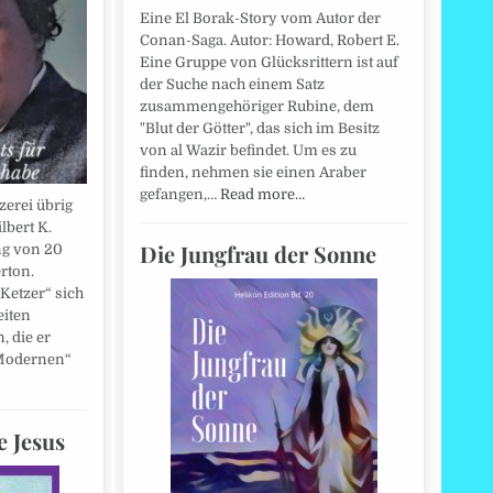
Eine El Borak-Story vom Autor der
Conan-Saga. Autor: Howard, Robert E.
Eine Gruppe von Glücksrittern ist auf
der Suche nach einem Satz
zusammengehöriger Rubine, dem
"Blut der Götter", das sich im Besitz
von al Wazir befindet. Um es zu
finden, nehmen sie einen Araber
gefangen,…
Read more…
zerei übrig
lbert K.
Die Jungfrau der Sonne
ng von 20
rton.
Ketzer“ sich
eiten
, die er
n Modernen“
e Jesus