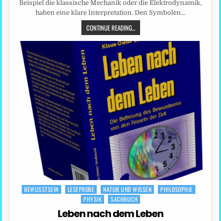
Beispiel die klassische Mechanik oder die Elektrodynamik,
haben eine klare Interpretation. Den Symbolen…
CONTINUE READING...
BEWUSSTSEIN
LESEPROBE
NATUR UND WISSEN
PHILOSOPHIE
Posted
PHYSIK
SACHBUCH
in
Leben nach dem Leben