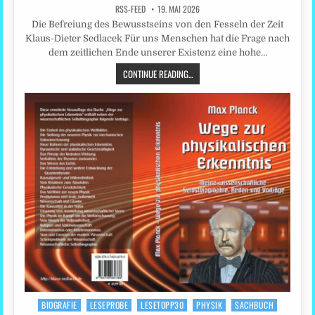
RSS-FEED
19. MAI 2026
Die Befreiung des Bewusstseins von den Fesseln der Zeit
Klaus-Dieter Sedlacek Für uns Menschen hat die Frage nach
dem zeitlichen Ende unserer Existenz eine hohe…
CONTINUE READING...
BIOGRAFIE
LESEPROBE
LESETOPP30
PHYSIK
SACHBUCH
Posted