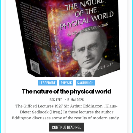
LESEPROBE
PHYSIK
SACHBUCH
Posted
in
The nature of the physical world
RSS-FEED
5. MAI 2026
The Gifford Lectures 1927 Sir Arthur Eddington , Klaus-
Dieter Sedlacek (Hrsg.) In these lectures the author
Eddington discusses some of the results of modern study…
CONTINUE READING...