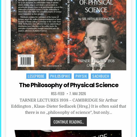
LESEPROBE
PHILOSOPHIE
PHYSIK
SACHBUCH
Posted
in
The Philosophy of Physical Science
RSS-FEED
7. MAI 2026
TARNER LECTURES 1938 – CAMBRIDGE Sir Arthur
Eddington , Klaus-Dieter Sedlacek (Hrsg.) It is often said that
there is no „philosophy of science“, but only…
CONTINUE READING...