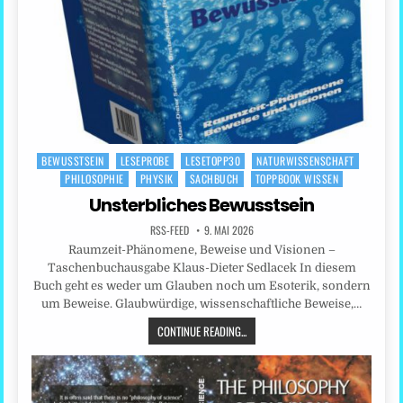
BEWUSSTSEIN
LESEPROBE
LESETOPP30
NATURWISSENSCHAFT
Posted
PHILOSOPHIE
PHYSIK
SACHBUCH
TOPPBOOK WISSEN
in
Unsterbliches Bewusstsein
RSS-FEED
9. MAI 2026
Raumzeit-Phänomene, Beweise und Visionen –
Taschenbuchausgabe Klaus-Dieter Sedlacek In diesem
Buch geht es weder um Glauben noch um Esoterik, sondern
um Beweise. Glaubwürdige, wissenschaftliche Beweise,…
CONTINUE READING...