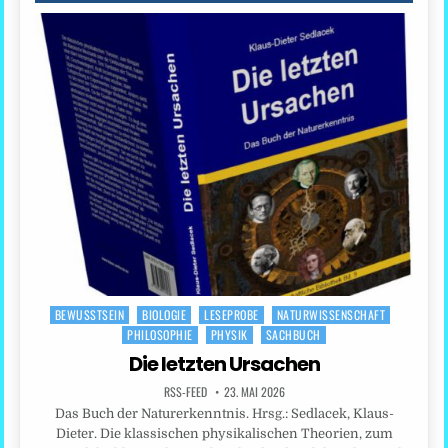
BEWUSSTSEIN
BIOLOGIE
LESEPROBE
NATURWISSENSCHAFT
Posted
PHILOSOPHIE
PHYSIK
SACHBUCH
in
Die letzten Ursachen
RSS-FEED
23. MAI 2026
Das Buch der Naturerkenntnis. Hrsg.: Sedlacek, Klaus-
Dieter. Die klassischen physikalischen Theorien, zum