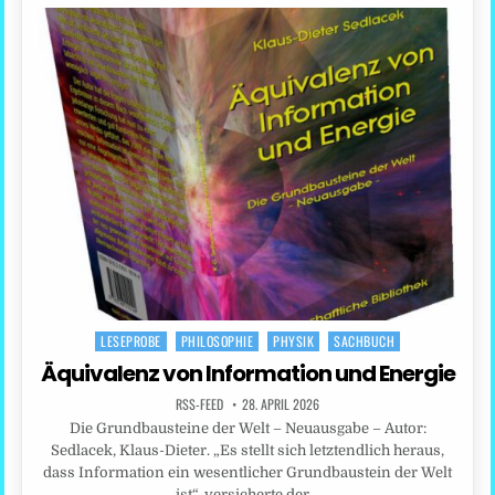
LESEPROBE
PHILOSOPHIE
PHYSIK
SACHBUCH
Posted
in
Äquivalenz von Information und Energie
RSS-FEED
28. APRIL 2026
Die Grundbausteine der Welt – Neuausgabe – Autor:
Sedlacek, Klaus-Dieter. „Es stellt sich letztendlich heraus,
dass Information ein wesentlicher Grundbaustein der Welt
ist“, versicherte der…