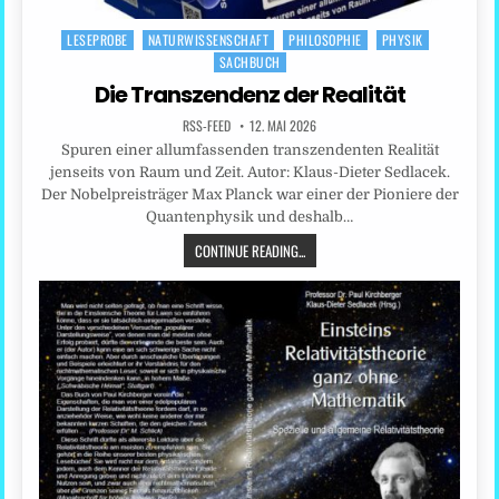
LESEPROBE
NATURWISSENSCHAFT
PHILOSOPHIE
PHYSIK
Posted
SACHBUCH
in
Die Transzendenz der Realität
RSS-FEED
12. MAI 2026
Spuren einer allumfassenden transzendenten Realität
jenseits von Raum und Zeit. Autor: Klaus-Dieter Sedlacek.
Der Nobelpreisträger Max Planck war einer der Pioniere der
Quantenphysik und deshalb…
CONTINUE READING...