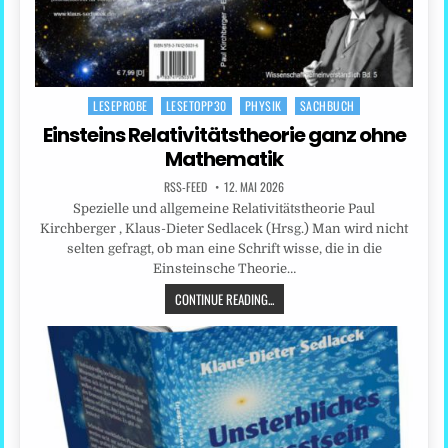
LESEPROBE
LESETOPP30
PHYSIK
SACHBUCH
Posted
in
Einsteins Relativitätstheorie ganz ohne
Mathematik
RSS-FEED
12. MAI 2026
Spezielle und allgemeine Relativitätstheorie Paul
Kirchberger , Klaus-Dieter Sedlacek (Hrsg.) Man wird nicht
selten gefragt, ob man eine Schrift wisse, die in die
Einsteinsche Theorie…
CONTINUE READING...