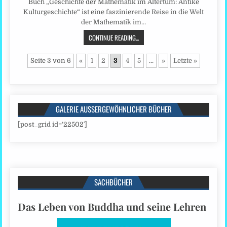
Buch „Geschichte der Mathematik im Altertum: Antike
Kulturgeschichte“ ist eine faszinierende Reise in die Welt
der Mathematik im…
CONTINUE READING...
Seite 3 von 6
«
1
2
3
4
5
...
»
Letzte »
GALERIE AUSSERGEWÖHNLICHER BÜCHER
[post_grid id=’22502′]
SACHBÜCHER
Das Leben von Buddha und seine Lehren