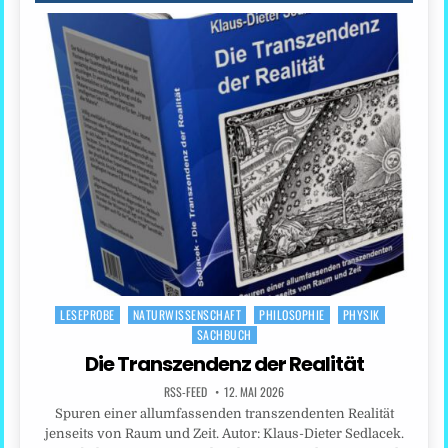
LESEPROBE
NATURWISSENSCHAFT
PHILOSOPHIE
PHYSIK
Posted
SACHBUCH
in
Die Transzendenz der Realität
RSS-FEED
12. MAI 2026
Spuren einer allumfassenden transzendenten Realität
jenseits von Raum und Zeit. Autor: Klaus-Dieter Sedlacek.