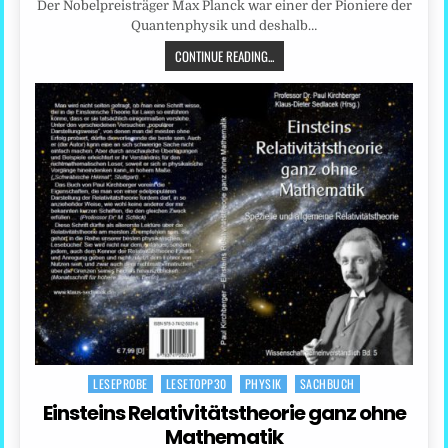
Der Nobelpreisträger Max Planck war einer der Pioniere der
Quantenphysik und deshalb…
CONTINUE READING...
LESEPROBE
LESETOPP30
PHYSIK
SACHBUCH
Posted
in
Einsteins Relativitätstheorie ganz ohne
Mathematik