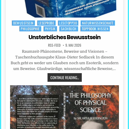
BEWUSSTSEIN
LESEPROBE
LESETOPP30
NATURWISSENSCHAFT
Posted
PHILOSOPHIE
PHYSIK
SACHBUCH
TOPPBOOK WISSEN
in
Unsterbliches Bewusstsein
RSS-FEED
9. MAI 2026
Raumzeit-Phänomene, Beweise und Visionen –
Taschenbuchausgabe Klaus-Dieter Sedlacek In diesem
Buch geht es weder um Glauben noch um Esoterik, sondern
um Beweise. Glaubwürdige, wissenschaftliche Beweise,…
CONTINUE READING...