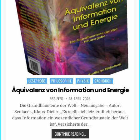
LESEPROBE
PHILOSOPHIE
PHYSIK
SACHBUCH
Posted
in
Äquivalenz von Information und Energie
RSS-FEED
28. APRIL 2026
Die Grundbausteine der Welt – Neuausgabe – Autor:
Sedlacek, Klaus-Dieter. „Es stellt sich letztendlich heraus,
dass Information ein wesentlicher Grundbaustein der Welt
ist“, versicherte der…
CONTINUE READING...