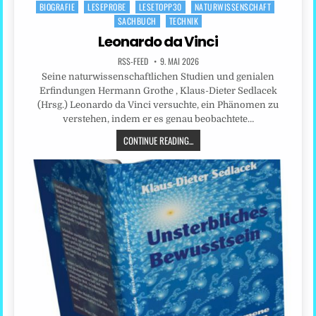
BIOGRAFIE
LESEPROBE
LESETOPP30
NATURWISSENSCHAFT
Posted
SACHBUCH
TECHNIK
in
Leonardo da Vinci
RSS-FEED
9. MAI 2026
Seine naturwissenschaftlichen Studien und genialen
Erfindungen Hermann Grothe , Klaus-Dieter Sedlacek
(Hrsg.) Leonardo da Vinci versuchte, ein Phänomen zu
verstehen, indem er es genau beobachtete…
CONTINUE READING...