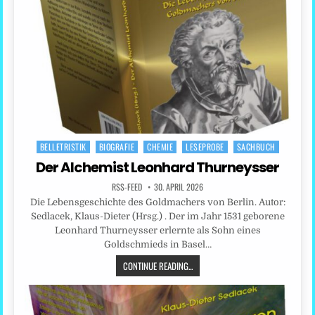
BELLETRISTIK
BIOGRAFIE
CHEMIE
LESEPROBE
SACHBUCH
Posted
in
Der Alchemist Leonhard Thurneysser
RSS-FEED
30. APRIL 2026
Die Lebensgeschichte des Goldmachers von Berlin. Autor:
Sedlacek, Klaus-Dieter (Hrsg.) . Der im Jahr 1531 geborene
Leonhard Thurneysser erlernte als Sohn eines
Goldschmieds in Basel…
CONTINUE READING...