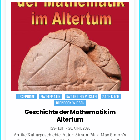
LESEPROBE
MATHEMATIK
NATUR UND WISSEN
SACHBUCH
Posted
TOPPBOOK WISSEN
in
Geschichte der Mathematik im
Altertum
RSS-FEED
28. APRIL 2026
Antike Kulturgeschichte. Autor: Simon, Max. Max Simon’s