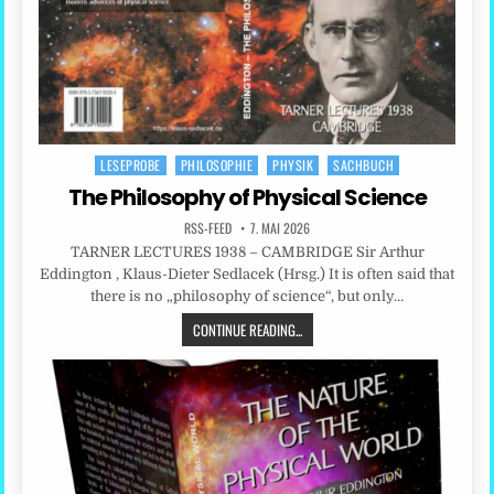
LESEPROBE
PHILOSOPHIE
PHYSIK
SACHBUCH
Posted
in
The Philosophy of Physical Science
RSS-FEED
7. MAI 2026
TARNER LECTURES 1938 – CAMBRIDGE Sir Arthur
Eddington , Klaus-Dieter Sedlacek (Hrsg.) It is often said that
there is no „philosophy of science“, but only…
CONTINUE READING...