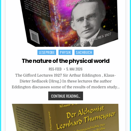
LESEPROBE
PHYSIK
SACHBUCH
Posted
in
The nature of the physical world
RSS-FEED
5. MAI 2026
The Gifford Lectures 1927 Sir Arthur Eddington , Klaus-
Dieter Sedlacek (Hrsg.) In these lectures the author
Eddington discusses some of the results of modern study…
CONTINUE READING...