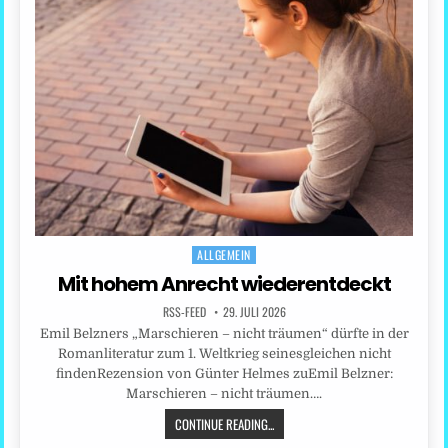
ALLGEMEIN
Posted
in
Mit hohem Anrecht wiederentdeckt
RSS-FEED
29. JULI 2026
Emil Belzners „Marschieren – nicht träumen“ dürfte in der
Romanliteratur zum 1. Weltkrieg seinesgleichen nicht
findenRezension von Günter Helmes zuEmil Belzner:
Marschieren – nicht träumen….
CONTINUE READING...