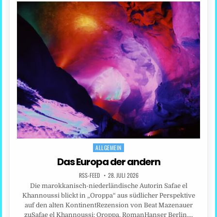
ALLGEMEIN
Posted
in
Das Europa der andern
RSS-FEED
28. JULI 2026
Die marokkanisch-niederländische Autorin Safae el
Khannoussi blickt in „Oroppa“ aus südlicher Perspektive
auf den alten KontinentRezension von Beat Mazenauer
zuSafae el Khannoussi: Oroppa. RomanHanser Berlin,…