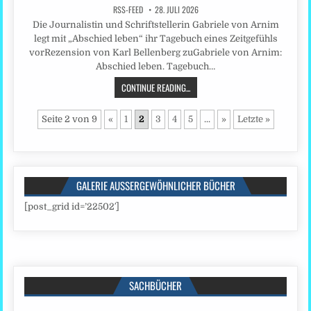
RSS-FEED
28. JULI 2026
Die Journalistin und Schriftstellerin Gabriele von Arnim
legt mit „Abschied leben“ ihr Tagebuch eines Zeitgefühls
vorRezension von Karl Bellenberg zuGabriele von Arnim:
Abschied leben. Tagebuch…
CONTINUE READING...
Seite 2 von 9
«
1
2
3
4
5
...
»
Letzte »
GALERIE AUSSERGEWÖHNLICHER BÜCHER
[post_grid id=’22502′]
SACHBÜCHER