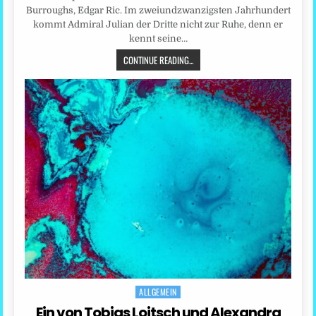
Burroughs, Edgar Ric. Im zweiundzwanzigsten Jahrhundert
kommt Admiral Julian der Dritte nicht zur Ruhe, denn er
kennt seine…
CONTINUE READING...
ALLGEMEIN
Posted
in
Ein von Tobias Loitsch und Alexandra