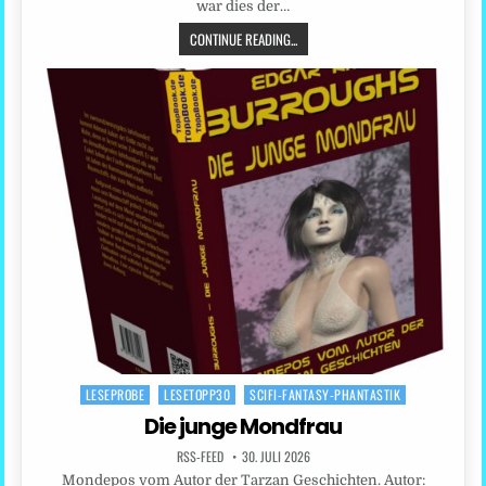
war dies der…
CONTINUE READING...
LESEPROBE
LESETOPP30
SCIFI-FANTASY-PHANTASTIK
Posted
in
Die junge Mondfrau
RSS-FEED
30. JULI 2026
Mondepos vom Autor der Tarzan Geschichten. Autor: