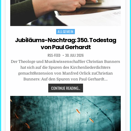
ALLGEMEIN
Posted
in
Jubiläums-Nachtrag: 350. Todestag
von Paul Gerhardt
RSS-FEED
30. JULI 2026
Der Theologe und Musikwissenschaftler Christian Bunners
hat sich auf die Spuren des Kirchenliederdichters
gemachtRezension von Manfred Orlick zuChristian
Bunners: Auf den Spuren von Paul Gerhardt….
CONTINUE READING...