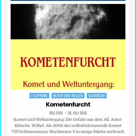
LESEPROBE
NATUR UND WISSEN
SACHBUCH
Posted
in
Kometenfurcht
RSS-FEED
30. JULI 2026
Komet und Weltuntergang: Die Gefahr aus dem All. Autor:
Bölsche, Wilhel. Als 2006 der erdbahnkreuzende Komet
73P/Schwassmann-Wachmann 3 in einige Stücke zerbrach,