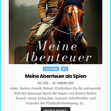
LESEPROBE
NEU
Posted
in
Meine Abenteuer als Spion
RSS-FEED
26. FEBRUAR 2026
Autor: Baden-Powell, Robert. Entdecken Sie die aufregende
Welt der Spionage durch die Augen von Robert Baden-
Powell, einem britischen General, Schriftsteller und
Gründer der Pfadfinderbewegung. In…
CONTINUE READING...