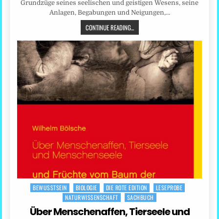
Grundzüge seines seelischen und geistigen Wesens, seine
Anlagen, Begabungen und Neigungen,…
CONTINUE READING...
BEWUSSTSEIN
BIOLOGIE
DIE ROTE EDITION
LESEPROBE
Posted
NATURWISSENSCHAFT
SACHBUCH
in
Über Menschenaffen, Tierseele und