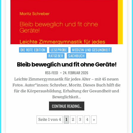
DIE ROTE EDITION
LESEPROBE
MEDIZIN UND GESUNDHEIT
Posted
RATGEBER
SACHBUCH
in
Bleib beweglich und fit ohne Geräte!
RSS-FEED
24. FEBRUAR 2026
Leichte Zimmergymnastik für jedes Alter – mit 45 neuen
Fotos. Autor*innen: Schreber, Moritz. Dieses Buch hilft die
für die Körperausbildung, Erhaltung der Gesundheit und
Beweglichkeit…
CONTINUE READING...
Seite 1 von 4
1
2
3
4
»